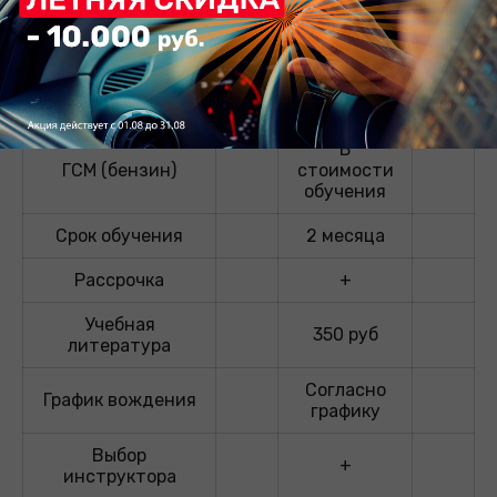
Теория (в классе,
137 часа
онлайн)
Вождение
56\54 часов
В
ГСМ (бензин)
стоимости
обучения
Срок обучения
2 месяца
Рассрочка
+
Учебная
350 руб
литература
Согласно
График вождения
графику
Выбор
+
инструктора