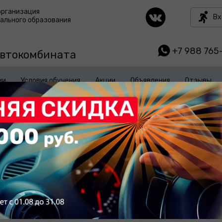
организация
Вх
ального образования
+7 988 765
автокомбината
ии
Условия обучения
Акции
Объявления
Отзывы
 дистанционного о